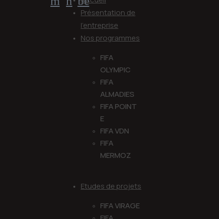
m
n
be
Présentation de
l’entreprise
Nos programmes
FIFA
OLYMPIC
FIFA
ALMADIES
FIFA POINT
E
FIFA VDN
FIFA
MERMOZ
Etudes de projets
FIFA VIRAGE
FIFA